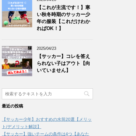
【これが主流です！】寒
い秋冬時期のサッカー少
年の服装【これだけわか
ればOK！】
2025/04/23
【サッカー】コレを答え
られない子はアウト【向
いていません】
最近の投稿
【サッカー少年】おすすめの水筒20選【メリッ
ト/デメリット解説】
【サッカー】強いチームの条件は4つ【あなた