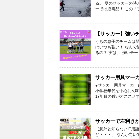
る。 夏のサッカーの時
ーでは必需品！ この「手
【サッカー】強い
うちの息子のチームは弱
はいつも強い！ なんで
るの？ 実は、 強いチー
サッカー用具マー
●サッカー用具マーカー
小学校年代を中心に5,
17年目の僕がオススメす
サッカーで左利き
【意外と知らないIT用語
ど・・・」 なんか向い