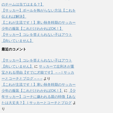
のチームは当てはまる？】
【サッカー】ボールを怖がらない方法【これを
伝えれば解決】
【これが主流です！】寒い秋冬時期のサッカー
少年の服装【これだけわかればOK！】
【サッカー】コレを答えられない子はアウト
【向いていません】
最近のコメント
【サッカー】コレを答えられない子はアウト
【向いていません】
に
サッカーで左利きが重
宝される理由【すでに才能です】 – – | サッカ
ーとコーチとブログ – – –
より
【これが主流です！】寒い秋冬時期のサッカー
少年の服装【これだけわかればOK！】
に
【少
年サッカー】コーチに嫌われる親の特徴【あな
たは大丈夫？】 | サッカーとコーチとブログ
よ
り