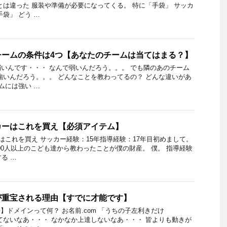
とは違った 服装や準備が必要になってくる。 特に「手袋」 サッカ
袋」 どう …
チームの条件は4つ【あなたのチームは当てはまる？】
いんです・・・ なんで弱いんだろう。。。 でも隣のあのチーム
強いんだろう。。。 どんなことを教わってるの？ どんな違いがあ
ムには強い …
カーはこれを買え【必須アイテム】
はこれを買え サッカー経験：15年指導経験：17年目初めまして。
000人以上のこども達から教わったことが僕の財産。 僕。 指導経験
る …
が重宝される理由【すでに才能です】
】ドメインって何？ お名前.com 「うちの子左利きだけ
てないなあ・・・ なかなか上達しないなあ・・・ 皆よりも動きが