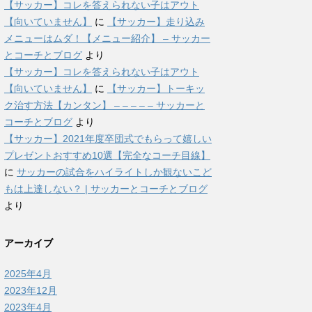
【サッカー】コレを答えられない子はアウト
【向いていません】
に
【サッカー】走り込み
メニューはムダ！【メニュー紹介】 – サッカー
とコーチとブログ
より
【サッカー】コレを答えられない子はアウト
【向いていません】
に
【サッカー】トーキッ
ク治す方法【カンタン】 – – – – – サッカーと
コーチとブログ
より
【サッカー】2021年度卒団式でもらって嬉しい
プレゼントおすすめ10選【完全なコーチ目線】
に
サッカーの試合をハイライトしか観ないこど
もは上達しない？ | サッカーとコーチとブログ
より
アーカイブ
2025年4月
2023年12月
2023年4月