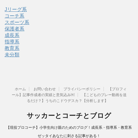
Jリーグ系
コーチ系
スポーツ系
保護者系
成長系
指導系
教育系
未分類
ホーム
お問い合わせ
プライバシーポリシー
【プロフィ
ール】記事作成者の実績と意気込み￼
【こどものプレー動画を送
るだけ？】うちのこドウデスカ？【分析します】
サッカーとコーチとブログ
【現役プロコーチ】小学生向け親のためのブログ！成長系・指導系・教育系
ゼッタイあなたに刺さる記事がある！