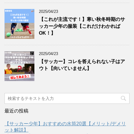
2025/04/23
【これが主流です！】寒い秋冬時期のサ
ッカー少年の服装【これだけわかれば
OK！】
2025/04/23
【サッカー】コレを答えられない子はア
ウト【向いていません】
最近の投稿
【サッカー少年】おすすめの水筒20選【メリット/デメリ
ット解説】