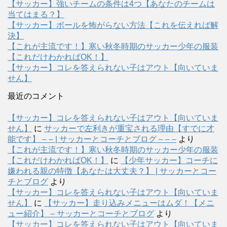
【サッカー】強いチームの条件は4つ【あなたのチームは
当てはまる？】
【サッカー】ボールを怖がらない方法【これを伝えれば解
決】
【これが主流です！】寒い秋冬時期のサッカー少年の服装
【これだけわかればOK！】
【サッカー】コレを答えられない子はアウト【向いていま
せん】
最近のコメント
【サッカー】コレを答えられない子はアウト【向いていま
せん】
に
サッカーで左利きが重宝される理由【すでに才
能です】 – – | サッカーとコーチとブログ – – –
より
【これが主流です！】寒い秋冬時期のサッカー少年の服装
【これだけわかればOK！】
に
【少年サッカー】コーチに
嫌われる親の特徴【あなたは大丈夫？】 | サッカーとコー
チとブログ
より
【サッカー】コレを答えられない子はアウト【向いていま
せん】
に
【サッカー】走り込みメニューはムダ！【メニ
ュー紹介】 – サッカーとコーチとブログ
より
【サッカー】コレを答えられない子はアウト【向いていま