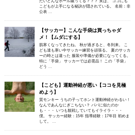
たいどんなボール蹴ってる？？？ 実は、 ココにも
こどもが上手になる秘訣が隠されている。 名前：非
公表 …
【サッカー】こんな手袋は買っちゃダ
メ！【ムダにする】
肌寒くなってきたね。 秋が過ぎると、冬到来。 こ
ども達も寒い中サッカー練習を頑張る。 夏のサッカ
ーの時とは違った 服装や準備が必要になってくる。
特に「手袋」 サッカーでは必需品！ この「手袋」
どう …
【こども】運動神経が悪い【ココを見極
めよう】
質モンキー うちの子ってホント運動神経がわるい！
なんであんなにぎこちない？ パパに似たのか
も・・・ いつも観戦していてもイライラ・・・
僕。 サッカー経験：15年 指導経験：17年目 初めま
して。 …