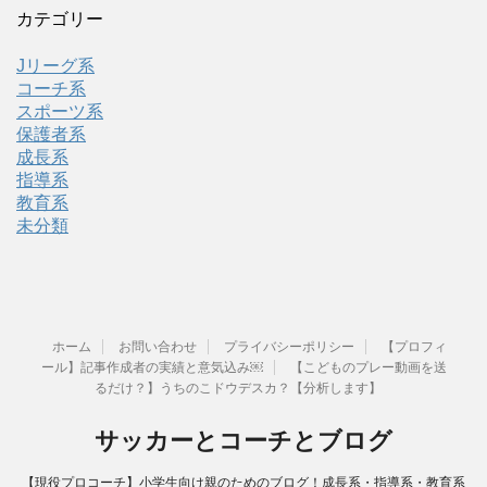
カテゴリー
Jリーグ系
コーチ系
スポーツ系
保護者系
成長系
指導系
教育系
未分類
ホーム
お問い合わせ
プライバシーポリシー
【プロフィ
ール】記事作成者の実績と意気込み￼
【こどものプレー動画を送
るだけ？】うちのこドウデスカ？【分析します】
サッカーとコーチとブログ
【現役プロコーチ】小学生向け親のためのブログ！成長系・指導系・教育系