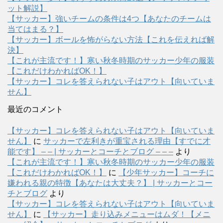
ット解説】
【サッカー】強いチームの条件は4つ【あなたのチームは
当てはまる？】
【サッカー】ボールを怖がらない方法【これを伝えれば解
決】
【これが主流です！】寒い秋冬時期のサッカー少年の服装
【これだけわかればOK！】
【サッカー】コレを答えられない子はアウト【向いていま
せん】
最近のコメント
【サッカー】コレを答えられない子はアウト【向いていま
せん】
に
サッカーで左利きが重宝される理由【すでに才
能です】 – – | サッカーとコーチとブログ – – –
より
【これが主流です！】寒い秋冬時期のサッカー少年の服装
【これだけわかればOK！】
に
【少年サッカー】コーチに
嫌われる親の特徴【あなたは大丈夫？】 | サッカーとコー
チとブログ
より
【サッカー】コレを答えられない子はアウト【向いていま
せん】
に
【サッカー】走り込みメニューはムダ！【メニ