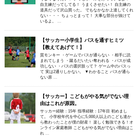
自主練だってしてる！ うまくさせたい！ 自主練の
道具だって沢山買った。 でもなかなか上達してくれ
ない・・・ ちょっとまって！ 大事な部分が抜けて
いるよ。 …
【サッカー小学生】パスを通すヒミツ
【教えてあげて！】
質モンキー ・ゲームでパスが通らない ・相手に読
まれてしまう ・蹴るだいたい奪われる ・パスが成
功しない ・パスの選択肢って？ ゲーム中のパスっ
て 実は2通りしかない。 ▼わかること パスが通ら
ない原 …
【サッカー】こどもがやる気がでない理
由はこれが原因。
サッカー経験：15年 指導経験：17年目 初めまし
て。 小学校年代を中心に5,000人以上のこども達か
ら教わったことが僕の財産！ 楽しく勉強できる！オ
ンライン家庭教師 こどもがやる気がでない理由はこ
れ …