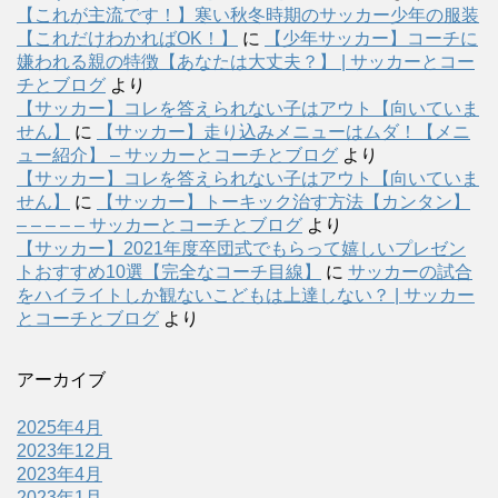
【これが主流です！】寒い秋冬時期のサッカー少年の服装
【これだけわかればOK！】
に
【少年サッカー】コーチに
嫌われる親の特徴【あなたは大丈夫？】 | サッカーとコー
チとブログ
より
【サッカー】コレを答えられない子はアウト【向いていま
せん】
に
【サッカー】走り込みメニューはムダ！【メニ
ュー紹介】 – サッカーとコーチとブログ
より
【サッカー】コレを答えられない子はアウト【向いていま
せん】
に
【サッカー】トーキック治す方法【カンタン】
– – – – – サッカーとコーチとブログ
より
【サッカー】2021年度卒団式でもらって嬉しいプレゼン
トおすすめ10選【完全なコーチ目線】
に
サッカーの試合
をハイライトしか観ないこどもは上達しない？ | サッカー
とコーチとブログ
より
アーカイブ
2025年4月
2023年12月
2023年4月
2023年1月