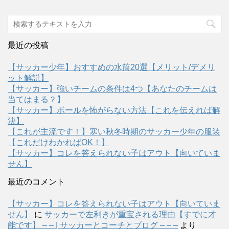
最近の投稿
【サッカー少年】おすすめの水筒20選【メリット/デメリ
ット解説】
【サッカー】強いチームの条件は4つ【あなたのチームは
当てはまる？】
【サッカー】ボールを怖がらない方法【これを伝えれば解
決】
【これが主流です！】寒い秋冬時期のサッカー少年の服装
【これだけわかればOK！】
【サッカー】コレを答えられない子はアウト【向いていま
せん】
最近のコメント
【サッカー】コレを答えられない子はアウト【向いていま
せん】
に
サッカーで左利きが重宝される理由【すでに才
能です】 – – | サッカーとコーチとブログ – – –
より