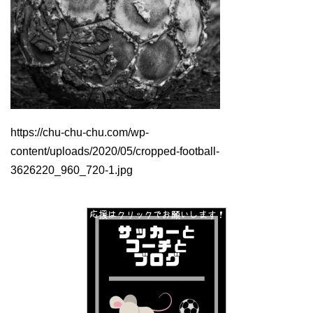
https://chu-chu-chu.com/wp-
content/uploads/2020/05/cropped-football-
3626220_960_720-1.jpg