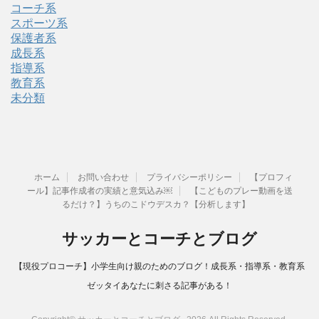
コーチ系
スポーツ系
保護者系
成長系
指導系
教育系
未分類
ホーム
お問い合わせ
プライバシーポリシー
【プロフィ
ール】記事作成者の実績と意気込み￼
【こどものプレー動画を送
るだけ？】うちのこドウデスカ？【分析します】
サッカーとコーチとブログ
【現役プロコーチ】小学生向け親のためのブログ！成長系・指導系・教育系
ゼッタイあなたに刺さる記事がある！