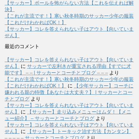
【サッカー】ボールを怖がらない方法【これを伝えれば解
決】
【これが主流です！】寒い秋冬時期のサッカー少年の服装
【これだけわかればOK！】
【サッカー】コレを答えられない子はアウト【向いていま
せん】
最近のコメント
【サッカー】コレを答えられない子はアウト【向いていま
せん】
に
サッカーで左利きが重宝される理由【すでに才
能です】 – – | サッカーとコーチとブログ – – –
より
【これが主流です！】寒い秋冬時期のサッカー少年の服装
【これだけわかればOK！】
に
【少年サッカー】コーチに
嫌われる親の特徴【あなたは大丈夫？】 | サッカーとコー
チとブログ
より
【サッカー】コレを答えられない子はアウト【向いていま
せん】
に
【サッカー】走り込みメニューはムダ！【メニ
ュー紹介】 – サッカーとコーチとブログ
より
【サッカー】コレを答えられない子はアウト【向いていま
せん】
に
【サッカー】トーキック治す方法【カンタン】
– – – – – サッカーとコーチとブログ
より