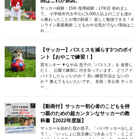
由はこれが原因。
サッカー経験：15年 指導経験：17年目 初めまし
て。 小学校年代を中心に5,000人以上のこども達か
ら教わったことが僕の財産！ 楽しく勉強できる！オ
ンライン家庭教師 こどもがやる気がでない理由はこ
れ …
【サッカー】パスミスを減らす3つのポイ
ント【おやこで練習！】
質モンキー ▼なやみ 息子の「パスミス」を 改善し
たく、 公園で練習に 付き合っています。 どうアド
バイスしたら いいのか？ 良い練習方法は ないの
か？ 教えてもらいたいです。 名前：非公表 サッカ
ー …
【動画付】サッカー初心者のこどもを持
つ親のための超カンタンなサッカーの教
科書【2022年度版】
サッカーを始めた我が息子。「パパサッカーおしえ
て！」「いっしょに自主練につきあって！」とこど