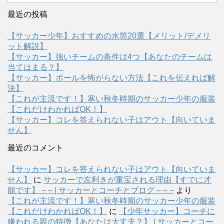
最近の投稿
【サッカー少年】おすすめの水筒20選【メリット/デメリ
ット解説】
【サッカー】強いチームの条件は4つ【あなたのチームは
当てはまる？】
【サッカー】ボールを怖がらない方法【これを伝えれば解
決】
【これが主流です！】寒い秋冬時期のサッカー少年の服装
【これだけわかればOK！】
【サッカー】コレを答えられない子はアウト【向いていま
せん】
最近のコメント
【サッカー】コレを答えられない子はアウト【向いていま
せん】
に
サッカーで左利きが重宝される理由【すでに才
能です】 – – | サッカーとコーチとブログ – – –
より
【これが主流です！】寒い秋冬時期のサッカー少年の服装
【これだけわかればOK！】
に
【少年サッカー】コーチに
嫌われる親の特徴【あなたは大丈夫？】 | サッカーとコー