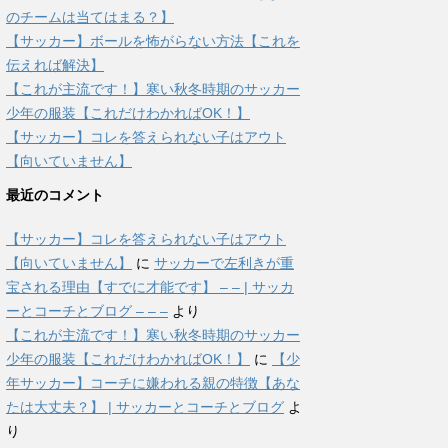
のチームは当てはまる？】
【サッカー】ボールを怖がらない方法【これを
伝えれば解決】
【これが主流です！】寒い秋冬時期のサッカー
少年の服装【これだけわかればOK！】
【サッカー】コレを答えられない子はアウト
【向いていません】
最近のコメント
【サッカー】コレを答えられない子はアウト
【向いていません】
に
サッカーで左利きが重
宝される理由【すでに才能です】 – – | サッカ
ーとコーチとブログ – – –
より
【これが主流です！】寒い秋冬時期のサッカー
少年の服装【これだけわかればOK！】
に
【少
年サッカー】コーチに嫌われる親の特徴【あな
たは大丈夫？】 | サッカーとコーチとブログ
よ
り