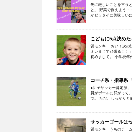
先に厳しいことを言うと
と。 野菜で例えよう・
がゼッタイに美味しいに
こどもに5点決め
質モンキー おい！次の
オレまじで頑張る！！」
初めまして。 小学校年
コーチ系・指導系
●団子サッカー肯定派。
員がボールに群がって、
つ。 ただ、しっかりと
サッカーゴールは
質モンキーうちのチーム