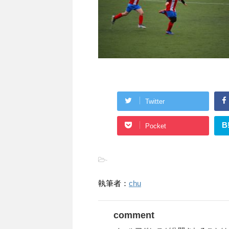
Twitter
B
Pocket
-
執筆者：
chu
comment