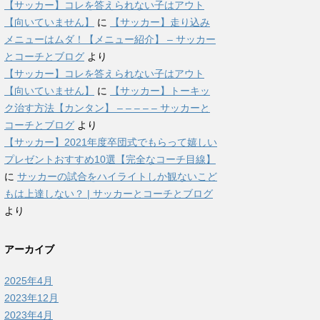
【サッカー】コレを答えられない子はアウト
【向いていません】
に
【サッカー】走り込み
メニューはムダ！【メニュー紹介】 – サッカー
とコーチとブログ
より
【サッカー】コレを答えられない子はアウト
【向いていません】
に
【サッカー】トーキッ
ク治す方法【カンタン】 – – – – – サッカーと
コーチとブログ
より
【サッカー】2021年度卒団式でもらって嬉しい
プレゼントおすすめ10選【完全なコーチ目線】
に
サッカーの試合をハイライトしか観ないこど
もは上達しない？ | サッカーとコーチとブログ
より
アーカイブ
2025年4月
2023年12月
2023年4月