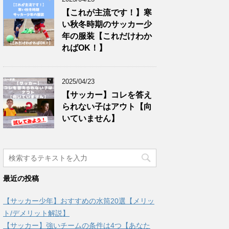
【これが主流です！】寒
い秋冬時期のサッカー少
年の服装【これだけわか
ればOK！】
2025/04/23
【サッカー】コレを答え
られない子はアウト【向
いていません】
最近の投稿
【サッカー少年】おすすめの水筒20選【メリッ
ト/デメリット解説】
【サッカー】強いチームの条件は4つ【あなた