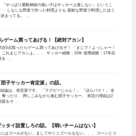
 「やっぱり運動神経の低い子はサッカー上達しない」というこ
・・ しなしな野菜で作った料理よりも 新鮮な野菜で料理したほう
決まってる。 …
たらゲーム買ってあげる！【絶対アカン】
試合5点取ったらゲーム買ってあげるぞ！ 「まじで！よっしゃー！
 これまじアカンよ。。。 サッカー経験：15年 指導経験：17年目
代を …
「団子サッカー肯定派」の話。
 結論は、肯定派です。 「ラグビーじゃん！」 「ほらパス！」 全
 奪ったり、 押しこみながら進む団子サッカー。 肯定の理由は2
前提をそ …
ゼッタイ設置しろの話。【弱いチームはない】
にはゴールがない、ましてやミニゴールもない、、、 コーンとコ