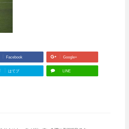
Facebook
Google+
!
はてブ
LINE