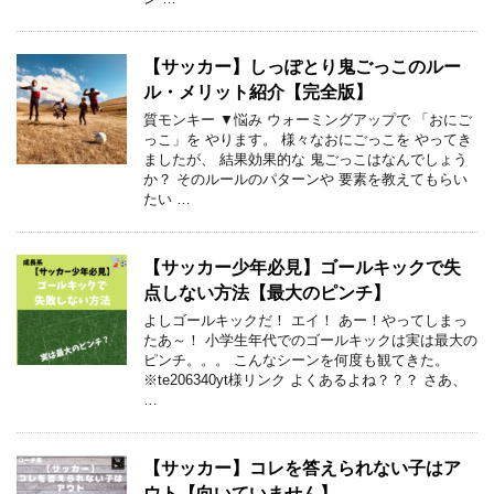
【サッカー】しっぽとり鬼ごっこのルー
ル・メリット紹介【完全版】
質モンキー ▼悩み ウォーミングアップで 「おにご
っこ」を やります。 様々なおにごっこを やってき
ましたが、 結果効果的な 鬼ごっこはなんでしょう
か？ そのルールのパターンや 要素を教えてもらい
たい …
【サッカー少年必見】ゴールキックで失
点しない方法【最大のピンチ】
よしゴールキックだ！ エイ！ あー！やってしまっ
たあ～！ 小学生年代でのゴールキックは実は最大の
ピンチ。。。 こんなシーンを何度も観てきた。
※te206340yt様リンク よくあるよね？？？ さあ、
…
【サッカー】コレを答えられない子はア
ウト【向いていません】