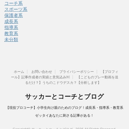
コーチ系
スポーツ系
保護者系
成長系
指導系
教育系
未分類
ホーム
お問い合わせ
プライバシーポリシー
【プロフィ
ール】記事作成者の実績と意気込み￼
【こどものプレー動画を送
るだけ？】うちのこドウデスカ？【分析します】
サッカーとコーチとブログ
【現役プロコーチ】小学生向け親のためのブログ！成長系・指導系・教育系
ゼッタイあなたに刺さる記事がある！