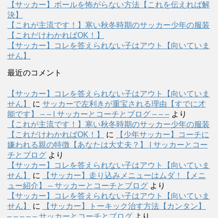
【サッカー】ボールを怖がらない方法【これを伝えれば解
決】
【これが主流です！】寒い秋冬時期のサッカー少年の服装
【これだけわかればOK！】
【サッカー】コレを答えられない子はアウト【向いていま
せん】
最近のコメント
【サッカー】コレを答えられない子はアウト【向いていま
せん】
に
サッカーで左利きが重宝される理由【すでに才
能です】 – – | サッカーとコーチとブログ – – –
より
【これが主流です！】寒い秋冬時期のサッカー少年の服装
【これだけわかればOK！】
に
【少年サッカー】コーチに
嫌われる親の特徴【あなたは大丈夫？】 | サッカーとコー
チとブログ
より
【サッカー】コレを答えられない子はアウト【向いていま
せん】
に
【サッカー】走り込みメニューはムダ！【メニ
ュー紹介】 – サッカーとコーチとブログ
より
【サッカー】コレを答えられない子はアウト【向いていま
せん】
に
【サッカー】トーキック治す方法【カンタン】
– – – – – サッカーとコーチとブログ
より