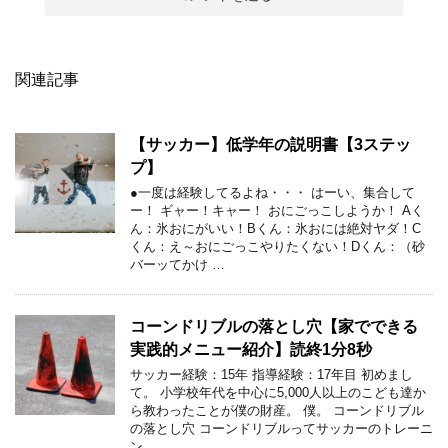
関連記事
【サッカー】低学年の説明書【3ステッ
プ】
●一度は経験してるよね・・・ はーい、集合して
ー！ ギャー！キャー！ おにごっこしようか！ Aく
ん：氷おにがいい！Bくん：氷おには絶対ヤダ！C
くん：え～おにごっこやりたくない！Dくん：（砂
バーッてかけ …
コーンドリブルの落とし穴【家でできる
実践的メニュー紹介】読終1分8秒
サッカー経験：15年 指導経験：17年目 初めまし
て。 小学校年代を中心に5,000人以上のこども達か
ら教わったことが僕の財産。 僕。 コーンドリブル
の落とし穴 コーンドリブルってサッカーのトレーニ
ン …