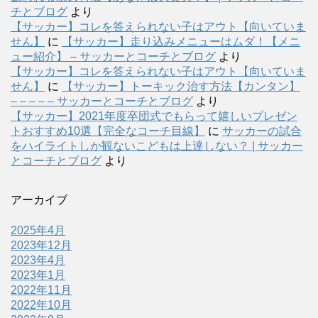
チとブログ
より
【サッカー】コレを答えられない子はアウト【向いていま
せん】
に
【サッカー】走り込みメニューはムダ！【メニ
ュー紹介】 – サッカーとコーチとブログ
より
【サッカー】コレを答えられない子はアウト【向いていま
せん】
に
【サッカー】トーキック治す方法【カンタン】
– – – – – サッカーとコーチとブログ
より
【サッカー】2021年度卒団式でもらって嬉しいプレゼン
トおすすめ10選【完全なコーチ目線】
に
サッカーの試合
をハイライトしか観ないこどもは上達しない？ | サッカー
とコーチとブログ
より
アーカイブ
2025年4月
2023年12月
2023年4月
2023年1月
2022年11月
2022年10月