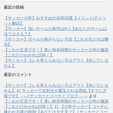
最近の投稿
【サッカー少年】おすすめの水筒20選【メリット/デメリ
ット解説】
【サッカー】強いチームの条件は4つ【あなたのチームは
当てはまる？】
【サッカー】ボールを怖がらない方法【これを伝えれば解
決】
【これが主流です！】寒い秋冬時期のサッカー少年の服装
【これだけわかればOK！】
【サッカー】コレを答えられない子はアウト【向いていま
せん】
最近のコメント
【サッカー】コレを答えられない子はアウト【向いていま
せん】
に
サッカーで左利きが重宝される理由【すでに才
能です】 – – | サッカーとコーチとブログ – – –
より
【これが主流です！】寒い秋冬時期のサッカー少年の服装
【これだけわかればOK！】
に
【少年サッカー】コーチに
嫌われる親の特徴【あなたは大丈夫？】 | サッカーとコー