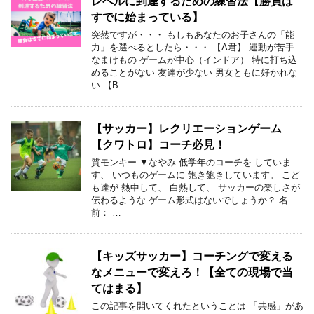
レベルに到達するための練習法【勝負は
すでに始まっている】
突然ですが・・・ もしもあなたのお子さんの「能
力」を選べるとしたら・・・ 【A君】 運動が苦手
なまけもの ゲームが中心（インドア） 特に打ち込
めることがない 友達が少ない 男女ともに好かれな
い 【B …
【サッカー】レクリエーションゲーム
【クワトロ】コーチ必見！
質モンキー ▼なやみ 低学年のコーチを していま
す、 いつものゲームに 飽き飽きしています。 こど
も達が 熱中して、 白熱して、 サッカーの楽しさが
伝わるような ゲーム形式はないでしょうか？ 名
前： …
【キッズサッカー】コーチングで変える
なメニューで変えろ！【全ての現場で当
てはまる】
この記事を開いてくれたということは 「共感」があ