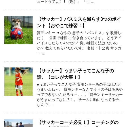
ュートうてよ！！（怒）」 「ち …
【サッカー】パスミスを減らす3つのポイ
ント【おやこで練習！】
質モンキー ▼なやみ 息子の「パスミス」を 改善し
たく、 公園で練習に 付き合っています。 どうアド
バイスしたら いいのか？ 良い練習方法は ないの
か？ 教えてもらいたいです。 名前：非公表 サッカ
ー …
【サッカー】うまい子ってこんな子の
話。【コレが大事！】
●うまい子ってこんな子 質モンキーあの子はほんと
うまいよね～。 質モンキーなんでうちの子はああや
ってできないんだろう～。。。 質モンキーサッカー
がうまいってなに？！。 チームに軸になってる子。
なんで …
【サッカーコーチ必見！】コーチングの