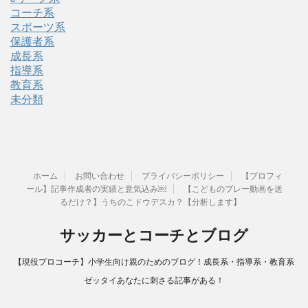
コーチ系
スポーツ系
保護者系
成長系
指導系
教育系
未分類
ホーム
お問い合わせ
プライバシーポリシー
【プロフィ
ール】記事作成者の実績と意気込み￼
【こどものプレー動画を送
るだけ？】うちのこドウデスカ？【分析します】
サッカーとコーチとブログ
【現役プロコーチ】小学生向け親のためのブログ！成長系・指導系・教育系
ゼッタイあなたに刺さる記事がある！