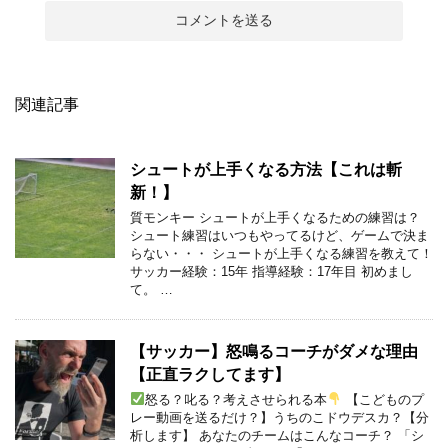
関連記事
シュートが上手くなる方法【これは斬
新！】
質モンキー シュートが上手くなるための練習は？
シュート練習はいつもやってるけど、ゲームで決ま
らない・・・ シュートが上手くなる練習を教えて！
サッカー経験：15年 指導経験：17年目 初めまし
て。 …
【サッカー】怒鳴るコーチがダメな理由
【正直ラクしてます】
怒る？叱る？考えさせられる本
【こどものプ
レー動画を送るだけ？】うちのこドウデスカ？【分
析します】 あなたのチームはこんなコーチ？ 「シ