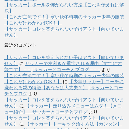
【サッカー】ボールを怖がらない方法【これを伝えれば解
決】
【これが主流です！】寒い秋冬時期のサッカー少年の服装
【これだけわかればOK！】
【サッカー】コレを答えられない子はアウト【向いていま
せん】
最近のコメント
【サッカー】コレを答えられない子はアウト【向いていま
せん】
に
サッカーで左利きが重宝される理由【すでに才
能です】 – – | サッカーとコーチとブログ – – –
より
【これが主流です！】寒い秋冬時期のサッカー少年の服装
【これだけわかればOK！】
に
【少年サッカー】コーチに
嫌われる親の特徴【あなたは大丈夫？】 | サッカーとコー
チとブログ
より
【サッカー】コレを答えられない子はアウト【向いていま
せん】
に
【サッカー】走り込みメニューはムダ！【メニ
ュー紹介】 – サッカーとコーチとブログ
より
【サッカー】コレを答えられない子はアウト【向いていま
せん】
に
【サッカー】トーキック治す方法【カンタン】