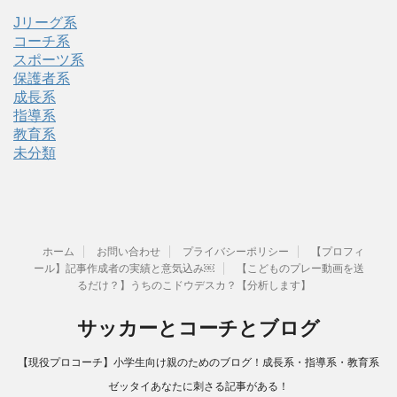
Jリーグ系
コーチ系
スポーツ系
保護者系
成長系
指導系
教育系
未分類
ホーム
お問い合わせ
プライバシーポリシー
【プロフィ
ール】記事作成者の実績と意気込み￼
【こどものプレー動画を送
るだけ？】うちのこドウデスカ？【分析します】
サッカーとコーチとブログ
【現役プロコーチ】小学生向け親のためのブログ！成長系・指導系・教育系
ゼッタイあなたに刺さる記事がある！