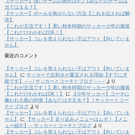
【サッカー】強いチームの条件は4つ【あなたのチームは
当てはまる？】
【サッカー】ボールを怖がらない方法【これを伝えれば解
決】
【これが主流です！】寒い秋冬時期のサッカー少年の服装
【これだけわかればOK！】
【サッカー】コレを答えられない子はアウト【向いていま
せん】
最近のコメント
【サッカー】コレを答えられない子はアウト【向いていま
せん】
に
サッカーで左利きが重宝される理由【すでに才
能です】 – – | サッカーとコーチとブログ – – –
より
【これが主流です！】寒い秋冬時期のサッカー少年の服装
【これだけわかればOK！】
に
【少年サッカー】コーチに
嫌われる親の特徴【あなたは大丈夫？】 | サッカーとコー
チとブログ
より
【サッカー】コレを答えられない子はアウト【向いていま
せん】
に
【サッカー】走り込みメニューはムダ！【メニ
ュー紹介】 – サッカーとコーチとブログ
より
【サッカー】コレを答えられない子はアウト【向いていま