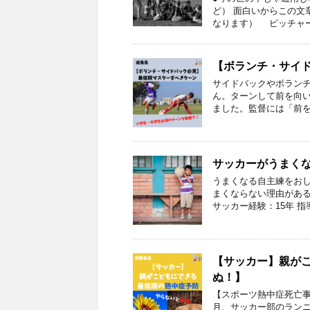
ど） 面白いからこの文
なります） ピッチャー
【ボランチ・サイ
サイドバックやボラン
ん。ターンして前を向
ました。監督には「前を
サッカーがうまく
うまくなる自主練をおし
まくならない理由がある。
サッカー経験：15年 指
【サッカー】親が
ぬ！】
【スポーツ熱中症死亡
月、サッカー部のラン