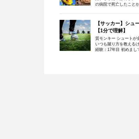
の病院で死亡したことが
【サッカー】シュ
【1分で理解】
質モンキー シュートが
いつも蹴り方を教えるけ
経験：17年目 初めまして