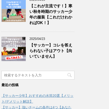
【これが主流です！】寒
い秋冬時期のサッカー少
年の服装【これだけわか
ればOK！】
2025/04/23
【サッカー】コレを答え
られない子はアウト【向
いていません】
最近の投稿
【サッカー少年】おすすめの水筒20選【メリッ
ト/デメリット解説】
【サッカー】強いチームの条件は4つ【あなた