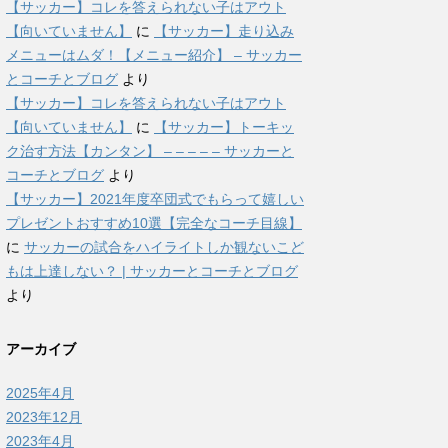
【サッカー】コレを答えられない子はアウト
【向いていません】
に
【サッカー】走り込み
メニューはムダ！【メニュー紹介】 – サッカー
とコーチとブログ
より
【サッカー】コレを答えられない子はアウト
【向いていません】
に
【サッカー】トーキッ
ク治す方法【カンタン】 – – – – – サッカーと
コーチとブログ
より
【サッカー】2021年度卒団式でもらって嬉しい
プレゼントおすすめ10選【完全なコーチ目線】
に
サッカーの試合をハイライトしか観ないこど
もは上達しない？ | サッカーとコーチとブログ
より
アーカイブ
2025年4月
2023年12月
2023年4月