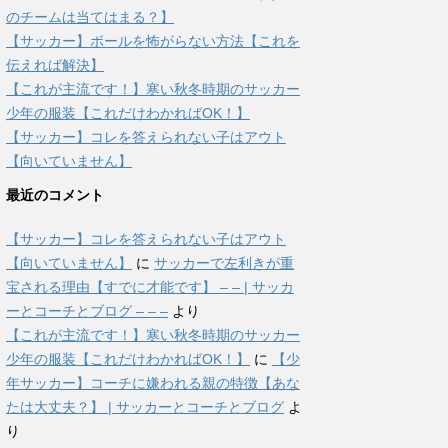
のチームは当てはまる？】
【サッカー】ボールを怖がらない方法【これを
伝えれば解決】
【これが主流です！】寒い秋冬時期のサッカー
少年の服装【これだけわかればOK！】
【サッカー】コレを答えられない子はアウト
【向いていません】
最近のコメント
【サッカー】コレを答えられない子はアウト
【向いていません】
に
サッカーで左利きが重
宝される理由【すでに才能です】 – – | サッカ
ーとコーチとブログ – – –
より
【これが主流です！】寒い秋冬時期のサッカー
少年の服装【これだけわかればOK！】
に
【少
年サッカー】コーチに嫌われる親の特徴【あな
たは大丈夫？】 | サッカーとコーチとブログ
よ
り