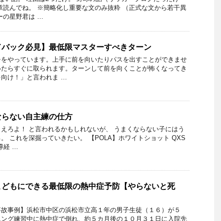
章読んでね。 ※簡略化し重要な文のみ抜粋 （正式な文から若干異
の星野君は …
ドバック必見】最低限マスターすべきターン
チをやっています。上手に前を向いたりパスを出すことができませ
いたらすぐに取られます。ターンして前を向くことが怖くなってき
向け！」と言われま …
ならない自主練の仕方
えろよ！ と言われるかもしれないが、 うまくならない子にはう
 これを深掘っていきたい。 【POLA】ホワイトショット QXS
導経 …
こどもにできる最低限の熱中症予防【やらないと死
事故事例】浜松市中区の浜松市立高１年の男子生徒（１６）が５
ニング練習中に熱中症で倒れ、約５カ月後の１０月３１日に入院先