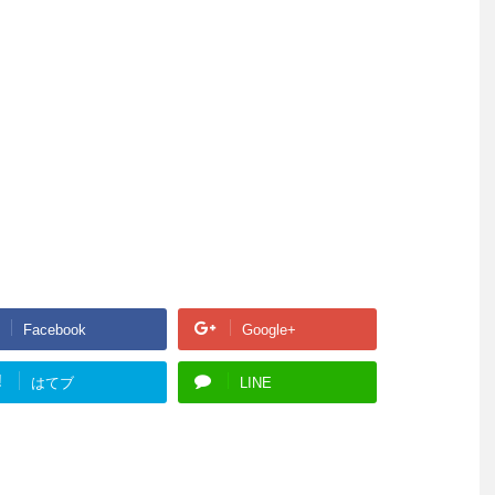
Facebook
Google+
!
はてブ
LINE