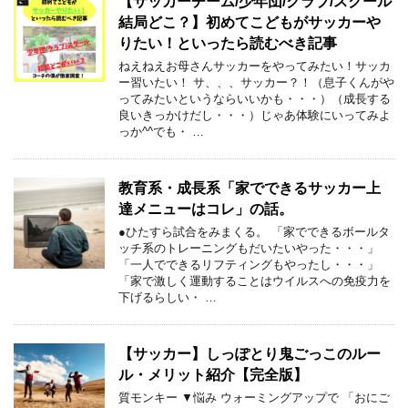
【サッカーチーム/少年団/クラブ/スクール
結局どこ？】初めてこどもがサッカーや
りたい！といったら読むべき記事
ねえねえお母さんサッカーをやってみたい！サッカ
ー習いたい！ サ、、、サッカー？！（息子くんがや
ってみたいというならいいかも・・・）（成長する
良いきっかけだし・・・）じゃあ体験にいってみよ
っか^^でも・ …
教育系・成長系「家でできるサッカー上
達メニューはコレ」の話。
●ひたすら試合をみまくる。 「家でできるボールタ
ッチ系のトレーニングもだいたいやった・・・」
「一人でできるリフティングもやったし・・・」
「家で激しく運動することはウイルスへの免疫力を
下げるらしい・ …
【サッカー】しっぽとり鬼ごっこのルー
ル・メリット紹介【完全版】
質モンキー ▼悩み ウォーミングアップで 「おにご