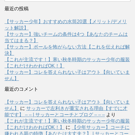
最近の投稿
【サッカー少年】おすすめの水筒20選【メリット/デメリ
ット解説】
【サッカー】強いチームの条件は4つ【あなたのチームは
当てはまる？】
【サッカー】ボールを怖がらない方法【これを伝えれば解
決】
【これが主流です！】寒い秋冬時期のサッカー少年の服装
【これだけわかればOK！】
【サッカー】コレを答えられない子はアウト【向いていま
せん】
最近のコメント
【サッカー】コレを答えられない子はアウト【向いていま
せん】
に
サッカーで左利きが重宝される理由【すでに才
能です】 – – | サッカーとコーチとブログ – – –
より
【これが主流です！】寒い秋冬時期のサッカー少年の服装
【これだけわかればOK！】
に
【少年サッカー】コーチに
嫌われる親の特徴【あなたは大丈夫？】 | サッカーとコー