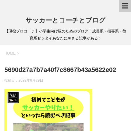
サッカーとコーチとブログ
【現役プロコーチ】小学生向け親のためのブログ！成長系・指導系・教
育系ゼッタイあなたに刺さる記事がある！
HOME
>
5690d27a7b7a40f7c8667b43a5622e02
投稿日：
2022年8月29日