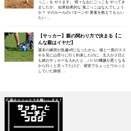
っこ」を やります。 様々なおにごっこを やってき
ましたが、 結果効果的な 鬼ごっこはなんでしょう
か？ そのルールのパターンや 要素を教えてもらい
たい …
【サッカー】親の関わり方で決まる【こ
んな親はイヤだ】
週末の練習が急遽offになったから、娘と一面のスス
キを見に山登りに行く約束したのに、主人が２日と
も娘のサッカーを入れたと…パパの機嫌が悪くなる
から行くと言ってたけど、寝室でちょっとウルッと
していた娘彼 …