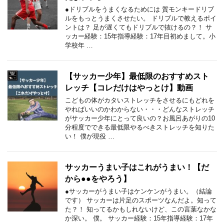
●ドリブルをうまくなるためには 質モンキードリブ
ルをもっとうまくさせたい。 ドリブルで教えるポイ
ントは？ 足が遅くてもドリブルで抜けるの？！ サ
ッカー経験：15年指導経験：17年目初めまして。小
学校年 …
【サッカー少年】最低限のおすすめスト
レッチ【コレだけはやっとけ】動画
こどもの体がカタいストレッチをさせるにもどれを
やればいいのかわからない・・・どんなストレッチ
がサッカー少年にとって良いの？お風呂あがりの10
分程度でできる最低限やるべきストレッチを知りた
い！ 僕が現役 …
サッカーうまい子はこれがうまい！【だ
から●●をやろう】
●サッカーがうまい子はケンケンがうまい。（結論
です） サッカーは片足のスポーツなんだよ。知って
た？！ 知ってるかもしれないけど、この言葉なかな
か深い。 僕。 サッカー経験：15年指導経験：17年