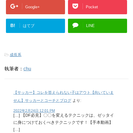
Google+
Pocket
B!
はてブ
LINE
-
成長系
執筆者：
chu
【サッカー】コレを答えられない子はアウト【向いていま
せん】サッカーとコーチとブログ
より:
2022年2月24日 12:01 PM
[…] 【DF必見】〇〇を変えるテクニックは、ゼッタイ
に身につけておくべきテクニックです！【手本動画】
[…]