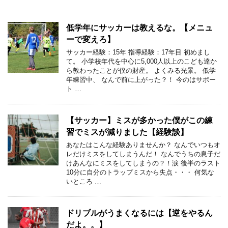
低学年にサッカーは教えるな。【メニュ
ーで変えろ】
サッカー経験：15年 指導経験：17年目 初めまし
て。 小学校年代を中心に5,000人以上のこども達か
ら教わったことが僕の財産。 よくみる光景。 低学
年練習中、 なんで前に上がった？！ 今のはサポー
ト …
【サッカー】ミスが多かった僕がこの練
習でミスが減りました【経験談】
あなたはこんな経験ありませんか？ なんでいつもオ
レだけミスをしてしまうんだ！ なんでうちの息子だ
けあんなにミスをしてしまうの？！涙 後半のラスト
10分に自分のトラップミスから失点・・・ 何気な
いところ …
ドリブルがうまくなるには【逆をやるん
だよ。。】