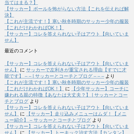
当てはまる？】
【サッカー】ボールを怖がらない方法【これを伝えれば解
決】
【これが主流です！】寒い秋冬時期のサッカー少年の服装
【これだけわかればOK！】
【サッカー】コレを答えられない子はアウト【向いていま
せん】
最近のコメント
【サッカー】コレを答えられない子はアウト【向いていま
せん】
に
サッカーで左利きが重宝される理由【すでに才
能です】 – – | サッカーとコーチとブログ – – –
より
【これが主流です！】寒い秋冬時期のサッカー少年の服装
【これだけわかればOK！】
に
【少年サッカー】コーチに
嫌われる親の特徴【あなたは大丈夫？】 | サッカーとコー
チとブログ
より
【サッカー】コレを答えられない子はアウト【向いていま
せん】
に
【サッカー】走り込みメニューはムダ！【メニ
ュー紹介】 – サッカーとコーチとブログ
より
【サッカー】コレを答えられない子はアウト【向いていま
せん】
に
【サッカー】トーキック治す方法【カンタン】