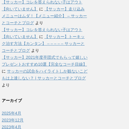
【サッカー】コレを答えられない子はアウト
【向いていません】
に
【サッカー】走り込み
メニューはムダ！【メニュー紹介】 – サッカー
とコーチとブログ
より
【サッカー】コレを答えられない子はアウト
【向いていません】
に
【サッカー】トーキッ
ク治す方法【カンタン】 – – – – – サッカーと
コーチとブログ
より
【サッカー】2021年度卒団式でもらって嬉しい
プレゼントおすすめ10選【完全なコーチ目線】
に
サッカーの試合をハイライトしか観ないこど
もは上達しない？ | サッカーとコーチとブログ
より
アーカイブ
2025年4月
2023年12月
2023年4月