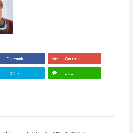
Facebook
Google+
!
はてブ
LINE