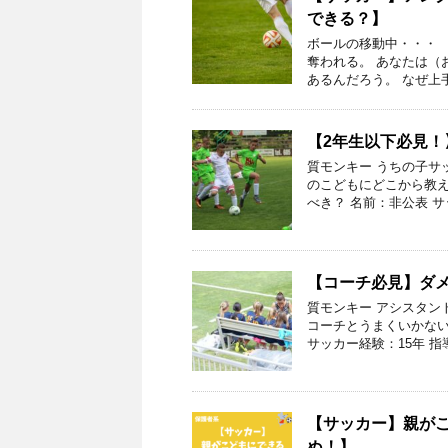
できる？】
ボールの移動中・・・ 
奪われる。 あなたは（
あるんだろう。 なぜ上
【2年生以下必見！
質モンキー うちの子サ
のこどもにどこから教え
べき？ 名前：非公表 サ
【コーチ必見】ダ
質モンキー アシスタン
コーチとうまくいかない
サッカー経験：15年 指
【サッカー】親が
ぬ！】