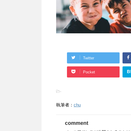
Twitter
B
Pocket
-
執筆者：
chu
comment