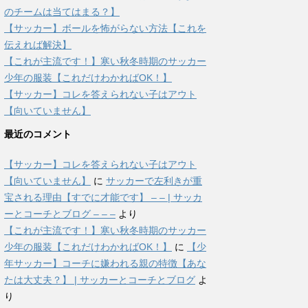
のチームは当てはまる？】
【サッカー】ボールを怖がらない方法【これを
伝えれば解決】
【これが主流です！】寒い秋冬時期のサッカー
少年の服装【これだけわかればOK！】
【サッカー】コレを答えられない子はアウト
【向いていません】
最近のコメント
【サッカー】コレを答えられない子はアウト
【向いていません】
に
サッカーで左利きが重
宝される理由【すでに才能です】 – – | サッカ
ーとコーチとブログ – – –
より
【これが主流です！】寒い秋冬時期のサッカー
少年の服装【これだけわかればOK！】
に
【少
年サッカー】コーチに嫌われる親の特徴【あな
たは大丈夫？】 | サッカーとコーチとブログ
よ
り