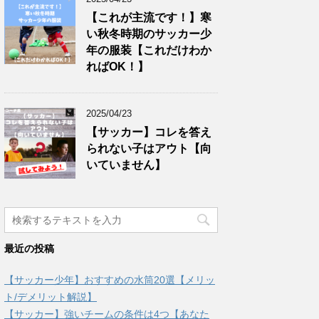
【これが主流です！】寒
い秋冬時期のサッカー少
年の服装【これだけわか
ればOK！】
2025/04/23
【サッカー】コレを答え
られない子はアウト【向
いていません】
最近の投稿
【サッカー少年】おすすめの水筒20選【メリッ
ト/デメリット解説】
【サッカー】強いチームの条件は4つ【あなた