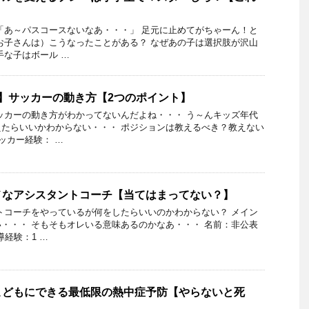
「あ～パスコースないなあ・・・」 足元に止めてがちゃーん！と
お子さんは）こうなったことがある？ なぜあの子は選択肢が沢山
手な子はボール …
】サッカーの動き方【2つのポイント】
ッカーの動き方がわかってないんだよね・・・ う～んキッズ年代
たらいいかわからない・・・ ポジションは教えるべき？教えない
ッカー経験： …
メなアシスタントコーチ【当てはまってない？】
トコーチをやっているが何をしたらいいのかわからない？ メイン
・・・ そもそもオレいる意味あるのかなあ・・・ 名前：非公表
導経験：1 …
こどもにできる最低限の熱中症予防【やらないと死