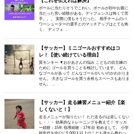
【これを伝えれば解決】
ボールに当たりそうでこわい。ボールが顔やお腹に
当たった苦い経験がある。ディフェンスは怖くて苦
手。。。 実際に僕もそうだった。 相手チームのパ
ワーシューターの選手とのマッチアップはとても怖
く、 ディフェ …
【サッカー】ミニゴールおすすめはコ
レ！【使い続けている理由】
質モンキー ▼おかあさんの悩み こどもの自主練の
ために ゴールを買うことを検討しています。 どん
なゴールがあって どんなゴールがいいのかわかりま
せん。 大きなゴールを買う余裕もスペースもありま
せん。 …
【サッカー】走る練習メニュー紹介【楽
しくないと！】
走るメニューが知りたい！ ただ走るのは楽しくない
し・・・ 効果的なトレーニングを教えて！ サッカ
ー経験：15年 指導経験：17年目 初めまして。 小学
校年代を中心に5,000人以上のこども達から教わっ