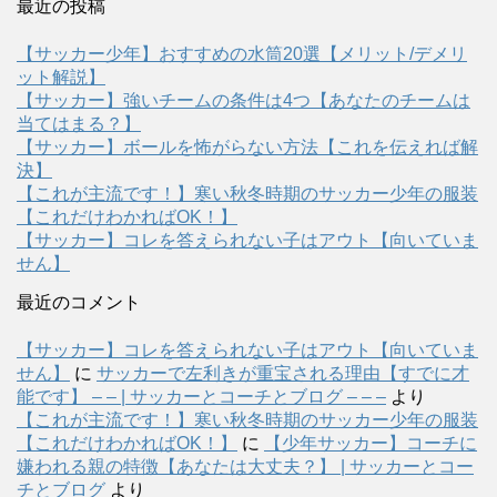
最近の投稿
【サッカー少年】おすすめの水筒20選【メリット/デメリ
ット解説】
【サッカー】強いチームの条件は4つ【あなたのチームは
当てはまる？】
【サッカー】ボールを怖がらない方法【これを伝えれば解
決】
【これが主流です！】寒い秋冬時期のサッカー少年の服装
【これだけわかればOK！】
【サッカー】コレを答えられない子はアウト【向いていま
せん】
最近のコメント
【サッカー】コレを答えられない子はアウト【向いていま
せん】
に
サッカーで左利きが重宝される理由【すでに才
能です】 – – | サッカーとコーチとブログ – – –
より
【これが主流です！】寒い秋冬時期のサッカー少年の服装
【これだけわかればOK！】
に
【少年サッカー】コーチに
嫌われる親の特徴【あなたは大丈夫？】 | サッカーとコー
チとブログ
より