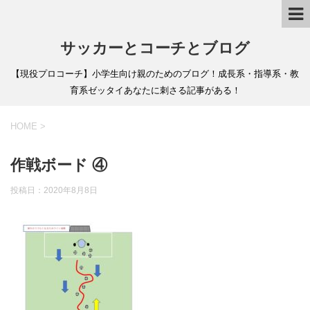
サッカーとコーチとブログ
【現役プロコーチ】小学生向け親のためのブログ！成長系・指導系・教
育系ゼッタイあなたに刺さる記事がある！
HOME
>
作戦ボード ④
投稿日：
2020年8月8日