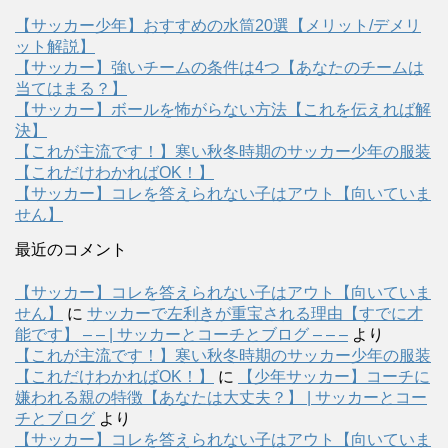
【サッカー少年】おすすめの水筒20選【メリット/デメリ
ット解説】
【サッカー】強いチームの条件は4つ【あなたのチームは
当てはまる？】
【サッカー】ボールを怖がらない方法【これを伝えれば解
決】
【これが主流です！】寒い秋冬時期のサッカー少年の服装
【これだけわかればOK！】
【サッカー】コレを答えられない子はアウト【向いていま
せん】
最近のコメント
【サッカー】コレを答えられない子はアウト【向いていま
せん】
に
サッカーで左利きが重宝される理由【すでに才
能です】 – – | サッカーとコーチとブログ – – –
より
【これが主流です！】寒い秋冬時期のサッカー少年の服装
【これだけわかればOK！】
に
【少年サッカー】コーチに
嫌われる親の特徴【あなたは大丈夫？】 | サッカーとコー
チとブログ
より
【サッカー】コレを答えられない子はアウト【向いていま