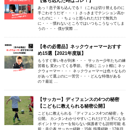
【落ち込んだ時はコレ！】
あっ！息子落ち込んでる！（これは切り替えるのに
手ごわそうだぞ・・・）さっきまでテンション高か
ったのに・・・ちょっと怒られただけで無気力
に・・・慣れないところではいつもこうなってしま
うの・・・ 僕が実際 …
【冬の必需品】ネックウォーマーおすす
め15選【2021年度版】
もうすぐ寒い冬が到来・・・ サッカー少年たちの練
習着も 変わってくる季節。 手袋に ニット帽に ネッ
クウォーマー・・・ ネックウォーマーは色々なもの
があって選ぶのに一苦労・・・どんな特徴がある
の？最近 …
【サッカー】ディフェンスの4つの秘密
【こどもに教えられる秘密公開】
こどもに教えられる 「ディフェンス4つの秘密」を
公開。 カンタンわかりやすいこれだけで上手になる
ポイントサッカーを知らない保護者でも説明可能 名
前：非公表 サッカー経験：15年 指導経験：17年目