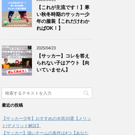
【これが主流です！】寒
い秋冬時期のサッカー少
年の服装【これだけわか
ればOK！】
2025/04/23
【サッカー】コレを答え
られない子はアウト【向
いていません】
最近の投稿
【サッカー少年】おすすめの水筒20選【メリッ
ト/デメリット解説】
【サッカー】強いチームの条件は4つ【あなた