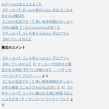
のチームは当てはまる？】
【サッカー】ボールを怖がらない方法【これを
伝えれば解決】
【これが主流です！】寒い秋冬時期のサッカー
少年の服装【これだけわかればOK！】
【サッカー】コレを答えられない子はアウト
【向いていません】
最近のコメント
【サッカー】コレを答えられない子はアウト
【向いていません】
に
サッカーで左利きが重
宝される理由【すでに才能です】 – – | サッカ
ーとコーチとブログ – – –
より
【これが主流です！】寒い秋冬時期のサッカー
少年の服装【これだけわかればOK！】
に
【少
年サッカー】コーチに嫌われる親の特徴【あな
たは大丈夫？】 | サッカーとコーチとブログ
よ
り