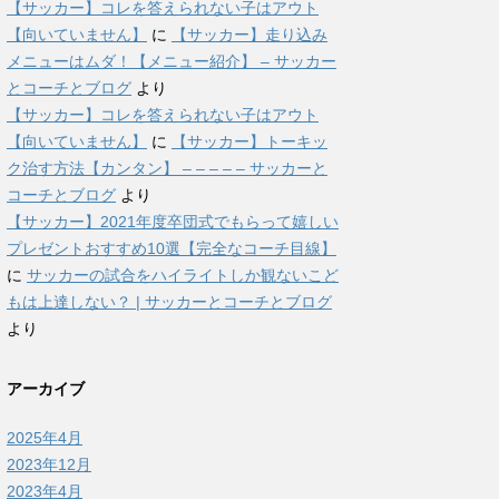
【サッカー】コレを答えられない子はアウト
【向いていません】
に
【サッカー】走り込み
メニューはムダ！【メニュー紹介】 – サッカー
とコーチとブログ
より
【サッカー】コレを答えられない子はアウト
【向いていません】
に
【サッカー】トーキッ
ク治す方法【カンタン】 – – – – – サッカーと
コーチとブログ
より
【サッカー】2021年度卒団式でもらって嬉しい
プレゼントおすすめ10選【完全なコーチ目線】
に
サッカーの試合をハイライトしか観ないこど
もは上達しない？ | サッカーとコーチとブログ
より
アーカイブ
2025年4月
2023年12月
2023年4月