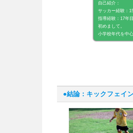
自己紹介：
サッカー経験：1
指導経験：17年
初めまして。
小学校年代を中心
●結論：キックフェイ