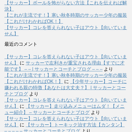
【サッカー】ボールを怖がらない方法【これを伝えれば解
決】
【これが主流です！】寒い秋冬時期のサッカー少年の服装
【これだけわかればOK！】
【サッカー】コレを答えられない子はアウト【向いていま
せん】
最近のコメント
【サッカー】コレを答えられない子はアウト【向いていま
せん】
に
サッカーで左利きが重宝される理由【すでに才
能です】 – – | サッカーとコーチとブログ – – –
より
【これが主流です！】寒い秋冬時期のサッカー少年の服装
【これだけわかればOK！】
に
【少年サッカー】コーチに
嫌われる親の特徴【あなたは大丈夫？】 | サッカーとコー
チとブログ
より
【サッカー】コレを答えられない子はアウト【向いていま
せん】
に
【サッカー】走り込みメニューはムダ！【メニ
ュー紹介】 – サッカーとコーチとブログ
より
【サッカー】コレを答えられない子はアウト【向いていま
せん】
に
【サッカー】トーキック治す方法【カンタン】
– – – – – サッカーとコーチとブログ
より