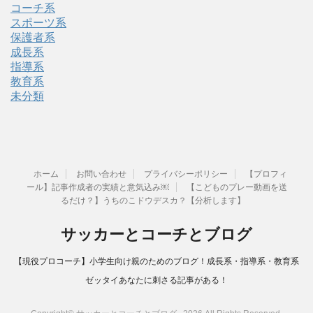
コーチ系
スポーツ系
保護者系
成長系
指導系
教育系
未分類
ホーム
お問い合わせ
プライバシーポリシー
【プロフィ
ール】記事作成者の実績と意気込み￼
【こどものプレー動画を送
るだけ？】うちのこドウデスカ？【分析します】
サッカーとコーチとブログ
【現役プロコーチ】小学生向け親のためのブログ！成長系・指導系・教育系
ゼッタイあなたに刺さる記事がある！