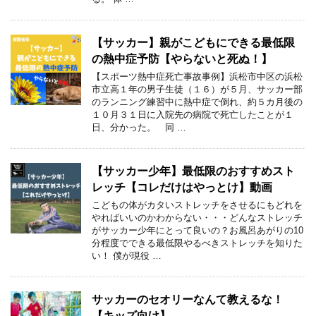
【サッカー】親がこどもにできる最低限
の熱中症予防【やらないと死ぬ！】
【スポーツ熱中症死亡事故事例】浜松市中区の浜松
市立高１年の男子生徒（１６）が５月、サッカー部
のランニング練習中に熱中症で倒れ、約５カ月後の
１０月３１日に入院先の病院で死亡したことが１
日、分かった。 同 …
【サッカー少年】最低限のおすすめスト
レッチ【コレだけはやっとけ】動画
こどもの体がカタいストレッチをさせるにもどれを
やればいいのかわからない・・・どんなストレッチ
がサッカー少年にとって良いの？お風呂あがりの10
分程度でできる最低限やるべきストレッチを知りた
い！ 僕が現役 …
サッカーのセオリーなんて教えるな！
【キッズ向け】