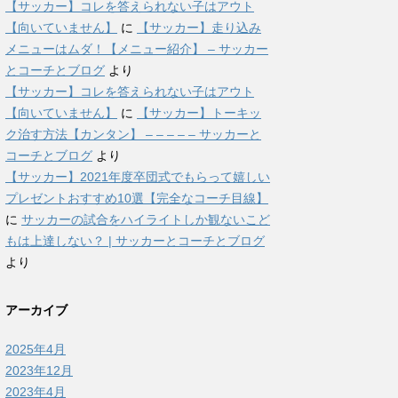
【サッカー】コレを答えられない子はアウト
【向いていません】
に
【サッカー】走り込み
メニューはムダ！【メニュー紹介】 – サッカー
とコーチとブログ
より
【サッカー】コレを答えられない子はアウト
【向いていません】
に
【サッカー】トーキッ
ク治す方法【カンタン】 – – – – – サッカーと
コーチとブログ
より
【サッカー】2021年度卒団式でもらって嬉しい
プレゼントおすすめ10選【完全なコーチ目線】
に
サッカーの試合をハイライトしか観ないこど
もは上達しない？ | サッカーとコーチとブログ
より
アーカイブ
2025年4月
2023年12月
2023年4月