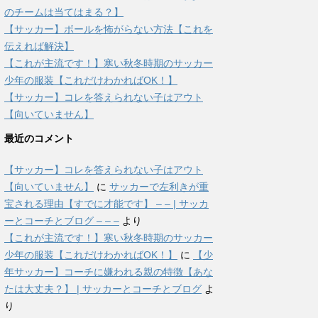
のチームは当てはまる？】
【サッカー】ボールを怖がらない方法【これを
伝えれば解決】
【これが主流です！】寒い秋冬時期のサッカー
少年の服装【これだけわかればOK！】
【サッカー】コレを答えられない子はアウト
【向いていません】
最近のコメント
【サッカー】コレを答えられない子はアウト
【向いていません】
に
サッカーで左利きが重
宝される理由【すでに才能です】 – – | サッカ
ーとコーチとブログ – – –
より
【これが主流です！】寒い秋冬時期のサッカー
少年の服装【これだけわかればOK！】
に
【少
年サッカー】コーチに嫌われる親の特徴【あな
たは大丈夫？】 | サッカーとコーチとブログ
よ
り