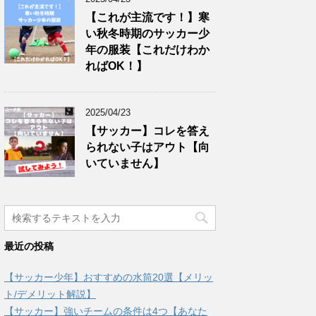
【これが主流です！】寒
い秋冬時期のサッカー少
年の服装【これだけわか
ればOK！】
2025/04/23
【サッカー】コレを答え
られない子はアウト【向
いていません】
最近の投稿
【サッカー少年】おすすめの水筒20選【メリッ
ト/デメリット解説】
【サッカー】強いチームの条件は4つ【あなた