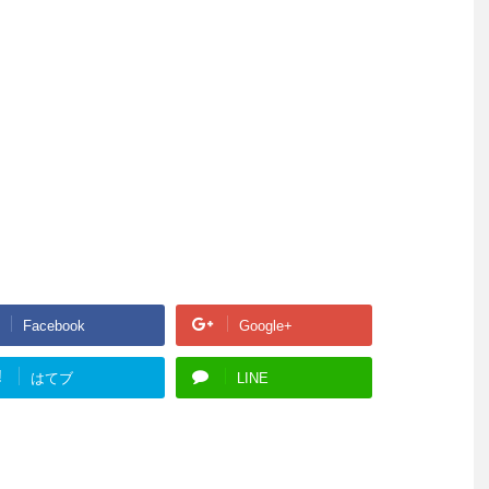
Facebook
Google+
!
はてブ
LINE