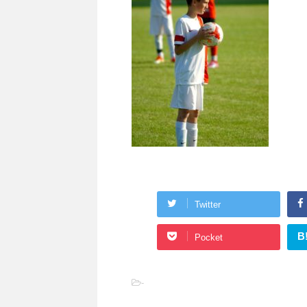
Twitter
B
Pocket
-