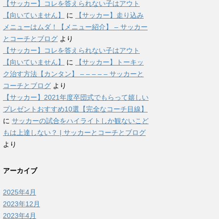
【サッカー】コレを答えられない子はアウト
【向いていません】
に
【サッカー】走り込み
メニューはムダ！【メニュー紹介】 – サッカー
とコーチとブログ
より
【サッカー】コレを答えられない子はアウト
【向いていません】
に
【サッカー】トーキッ
ク治す方法【カンタン】 – – – – – サッカーと
コーチとブログ
より
【サッカー】2021年度卒団式でもらって嬉しい
プレゼントおすすめ10選【完全なコーチ目線】
に
サッカーの試合をハイライトしか観ないこど
もは上達しない？ | サッカーとコーチとブログ
より
アーカイブ
2025年4月
2023年12月
2023年4月