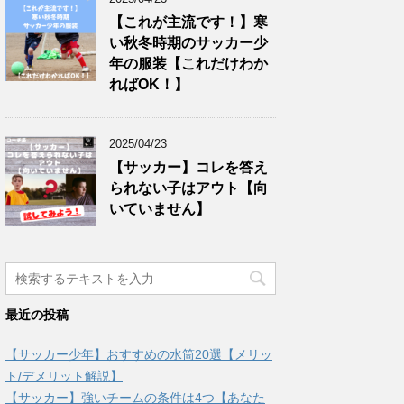
【これが主流です！】寒
い秋冬時期のサッカー少
年の服装【これだけわか
ればOK！】
2025/04/23
【サッカー】コレを答え
られない子はアウト【向
いていません】
最近の投稿
【サッカー少年】おすすめの水筒20選【メリッ
ト/デメリット解説】
【サッカー】強いチームの条件は4つ【あなた