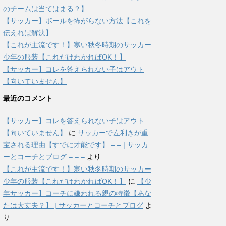
のチームは当てはまる？】
【サッカー】ボールを怖がらない方法【これを
伝えれば解決】
【これが主流です！】寒い秋冬時期のサッカー
少年の服装【これだけわかればOK！】
【サッカー】コレを答えられない子はアウト
【向いていません】
最近のコメント
【サッカー】コレを答えられない子はアウト
【向いていません】
に
サッカーで左利きが重
宝される理由【すでに才能です】 – – | サッカ
ーとコーチとブログ – – –
より
【これが主流です！】寒い秋冬時期のサッカー
少年の服装【これだけわかればOK！】
に
【少
年サッカー】コーチに嫌われる親の特徴【あな
たは大丈夫？】 | サッカーとコーチとブログ
よ
り