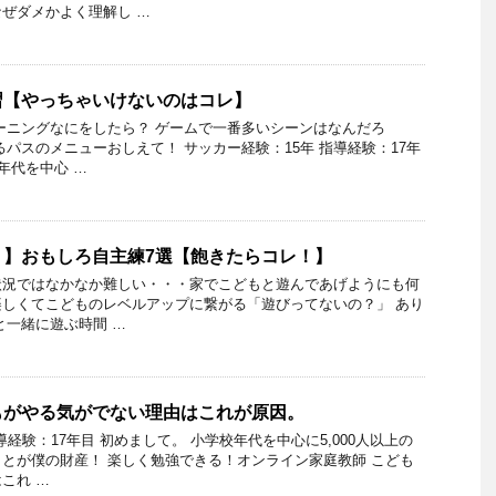
ぜダメかよく理解し …
習【やっちゃいけないのはコレ】
ーニングなにをしたら？ ゲームで一番多いシーンはなんだろ
るパスのメニューおしえて！ サッカー経験：15年 指導経験：17年
年代を中心 …
！】おもしろ自主練7選【飽きたらコレ！】
状況ではなかなか難しい・・・家でこどもと遊んであげようにも何
しくてこどものレベルアップに繋がる「遊びってないの？」 あり
と一緒に遊ぶ時間 …
もがやる気がでない理由はこれが原因。
導経験：17年目 初めまして。 小学校年代を中心に5,000人以上の
とが僕の財産！ 楽しく勉強できる！オンライン家庭教師 こども
これ …