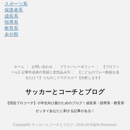
スポーツ系
保護者系
成長系
指導系
教育系
未分類
ホーム
お問い合わせ
プライバシーポリシー
【プロフィ
ール】記事作成者の実績と意気込み￼
【こどものプレー動画を送
るだけ？】うちのこドウデスカ？【分析します】
サッカーとコーチとブログ
【現役プロコーチ】小学生向け親のためのブログ！成長系・指導系・教育系
ゼッタイあなたに刺さる記事がある！
Copyright© サッカーとコーチとブログ , 2026 All Rights Reserved.