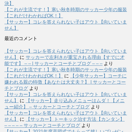
決】
【これが主流です！】寒い秋冬時期のサッカー少年の服装
【これだけわかればOK！】
【サッカー】コレを答えられない子はアウト【向いていま
せん】
最近のコメント
【サッカー】コレを答えられない子はアウト【向いていま
せん】
に
サッカーで左利きが重宝される理由【すでに才
能です】 – – | サッカーとコーチとブログ – – –
より
【これが主流です！】寒い秋冬時期のサッカー少年の服装
【これだけわかればOK！】
に
【少年サッカー】コーチに
嫌われる親の特徴【あなたは大丈夫？】 | サッカーとコー
チとブログ
より
【サッカー】コレを答えられない子はアウト【向いていま
せん】
に
【サッカー】走り込みメニューはムダ！【メニ
ュー紹介】 – サッカーとコーチとブログ
より
【サッカー】コレを答えられない子はアウト【向いていま
せん】
に
【サッカー】トーキック治す方法【カンタン】
– – – – – サッカーとコーチとブログ
より
【サッカー】2021年度卒団式でもらって嬉しいプレゼン