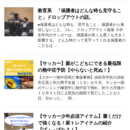
教育系 「保護者はどんな時も見守るこ
と」ドロップアウトの話。
●保護者はどんな時も「見守ること」 保護者から発
信しないこと。コレ。 ドロップアウト＝脱落 小学
生年代のサッカーは、 保護者が良くも悪くも大きく
影響する。 どんな時だって見守ってくれる保護者の
こどもは …
【サッカー】親がこどもにできる最低限
の熱中症予防【やらないと死ぬ！】
【スポーツ熱中症死亡事故事例】浜松市中区の浜松
市立高１年の男子生徒（１６）が５月、サッカー部
のランニング練習中に熱中症で倒れ、約５カ月後の
１０月３１日に入院先の病院で死亡したことが１
日、分かった。 同 …
【サッカー少年必須アイテム】履くだけ
で強くなる！家トレアイテムの紹介
【げ・・げた？！】