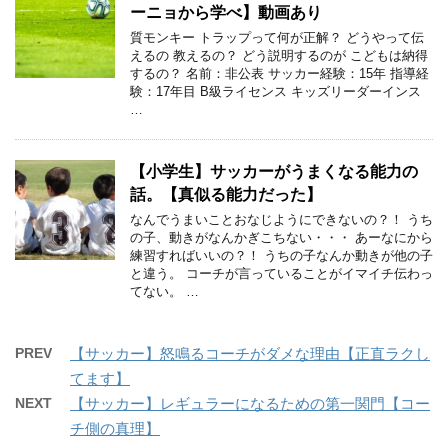
ーニョから学べ】動画あり
質モンキー トラップって何が正解？ どうやって伝
えるの 教えるの？ どう説明するのが こどもは納得
するの？ 名前：非公表 サッカー経験：15年 指導経
験：17年目 B級ライセンス キッズリーダーインス
…
【小学生】サッカーがうまくなる能力の
話。【真似る能力だった】
なんでうまいことおなじようにできないの？！ うち
の子、動きがなんかぎこちない・・・ あーなにから
練習すればいいの？！ うちの子なんか動きが他の子
と違う。 コーチが言っていることがイマイチ伝わっ
てない。 …
PREV
【サッカー】怒鳴るコーチがダメな理由【正直ラクし
てます】
NEXT
【サッカー】レギュラーになるための第一関門【コー
チ側の真理】