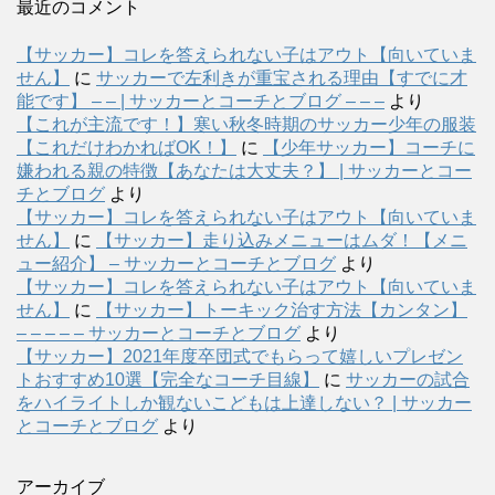
最近のコメント
【サッカー】コレを答えられない子はアウト【向いていま
せん】
に
サッカーで左利きが重宝される理由【すでに才
能です】 – – | サッカーとコーチとブログ – – –
より
【これが主流です！】寒い秋冬時期のサッカー少年の服装
【これだけわかればOK！】
に
【少年サッカー】コーチに
嫌われる親の特徴【あなたは大丈夫？】 | サッカーとコー
チとブログ
より
【サッカー】コレを答えられない子はアウト【向いていま
せん】
に
【サッカー】走り込みメニューはムダ！【メニ
ュー紹介】 – サッカーとコーチとブログ
より
【サッカー】コレを答えられない子はアウト【向いていま
せん】
に
【サッカー】トーキック治す方法【カンタン】
– – – – – サッカーとコーチとブログ
より
【サッカー】2021年度卒団式でもらって嬉しいプレゼン
トおすすめ10選【完全なコーチ目線】
に
サッカーの試合
をハイライトしか観ないこどもは上達しない？ | サッカー
とコーチとブログ
より
アーカイブ