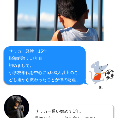
サッカー経験：15年
指導経験：17年目
初めまして。
小学校年代を中心に5,000人以上のこ
ども達から教わったことが僕の財産。
僕。
サッカー通い始めて1年。