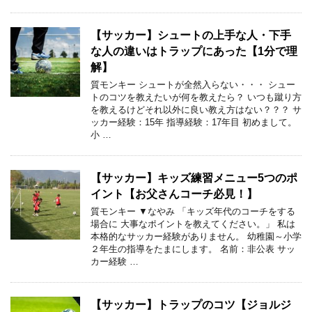
【サッカー】シュートの上手な人・下手
な人の違いはトラップにあった【1分で理
解】
質モンキー シュートが全然入らない・・・ シュー
トのコツを教えたいが何を教えたら？ いつも蹴り方
を教えるけどそれ以外に良い教え方はない？？？ サ
ッカー経験：15年 指導経験：17年目 初めまして。
小 …
【サッカー】キッズ練習メニュー5つのポ
イント【お父さんコーチ必見！】
質モンキー ▼なやみ 「キッズ年代のコーチをする
場合に 大事なポイントを教えてください。」 私は
本格的なサッカー経験がありません。 幼稚園～小学
２年生の指導をたまにします。 名前：非公表 サッ
カー経験 …
【サッカー】トラップのコツ【ジョルジ