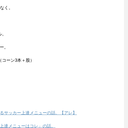
はなく。
ル。
ー。
（コーン3本＋股）
るサッカー上達メニューの話。【アレ】
上達メニューはコレ」の話。