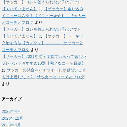
【サッカー】コレを答えられない子はアウト
【向いていません】
に
【サッカー】走り込み
メニューはムダ！【メニュー紹介】 – サッカー
とコーチとブログ
より
【サッカー】コレを答えられない子はアウト
【向いていません】
に
【サッカー】トーキッ
ク治す方法【カンタン】 – – – – – サッカーと
コーチとブログ
より
【サッカー】2021年度卒団式でもらって嬉しい
プレゼントおすすめ10選【完全なコーチ目線】
に
サッカーの試合をハイライトしか観ないこど
もは上達しない？ | サッカーとコーチとブログ
より
アーカイブ
2025年4月
2023年12月
2023年4月