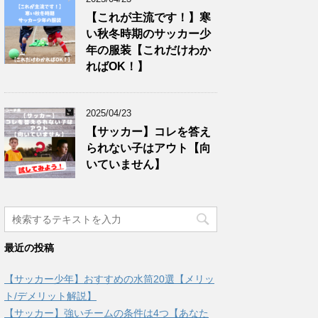
【これが主流です！】寒
い秋冬時期のサッカー少
年の服装【これだけわか
ればOK！】
2025/04/23
【サッカー】コレを答え
られない子はアウト【向
いていません】
最近の投稿
【サッカー少年】おすすめの水筒20選【メリッ
ト/デメリット解説】
【サッカー】強いチームの条件は4つ【あなた