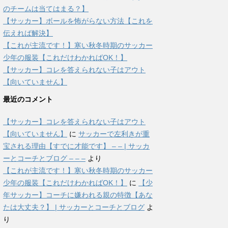
のチームは当てはまる？】
【サッカー】ボールを怖がらない方法【これを
伝えれば解決】
【これが主流です！】寒い秋冬時期のサッカー
少年の服装【これだけわかればOK！】
【サッカー】コレを答えられない子はアウト
【向いていません】
最近のコメント
【サッカー】コレを答えられない子はアウト
【向いていません】
に
サッカーで左利きが重
宝される理由【すでに才能です】 – – | サッカ
ーとコーチとブログ – – –
より
【これが主流です！】寒い秋冬時期のサッカー
少年の服装【これだけわかればOK！】
に
【少
年サッカー】コーチに嫌われる親の特徴【あな
たは大丈夫？】 | サッカーとコーチとブログ
よ
り